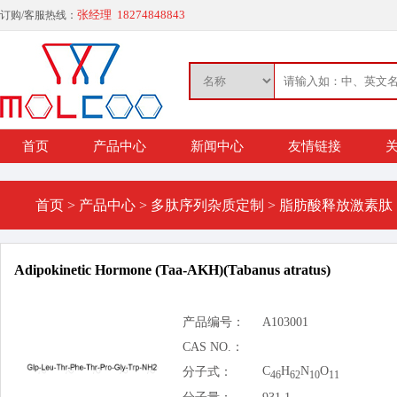
张经理 18274848843
订购/客服热线：
首页
产品中心
新闻中心
友情链接
关
首页
>
产品中心
>
多肽序列杂质定制
>
脂肪酸释放激素肽
Adipokinetic Hormone (Taa-AKH)(Tabanus atratus)
产品编号：
A103001
CAS NO.：
C
H
N
O
分子式：
46
62
10
11