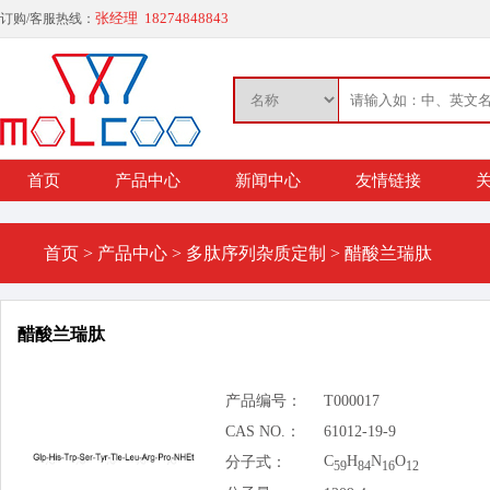
张经理 18274848843
订购/客服热线：
首页
产品中心
新闻中心
友情链接
关
首页
>
产品中心
>
多肽序列杂质定制
>
醋酸兰瑞肽
醋酸兰瑞肽
产品编号：
T000017
CAS NO.：
61012-19-9
C
H
N
O
分子式：
59
84
16
12