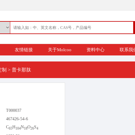
友情链接
关于Molcoo
资料中心
联系我
定制
>
普卡那肽
T000037
467426-54-6
C
H
N
O
S
65
104
18
26
4