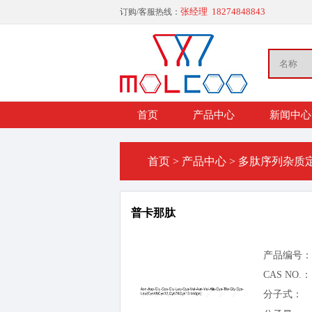
张经理 18274848843
订购/客服热线：
首页
产品中心
新闻中心
首页
>
产品中心
>
多肽序列杂质
普卡那肽
产品编号：
CAS NO.：
分子式：